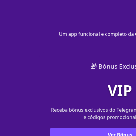
Um app funcional e completo da 
🎁 Bônus Exclu
VIP
Receba bônus exclusivos do Telegra
e códigos promocionai
Ver Bônus