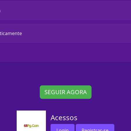
a
aticamente
SEGUIR AGORA
Acessos
Login
Registrar-se