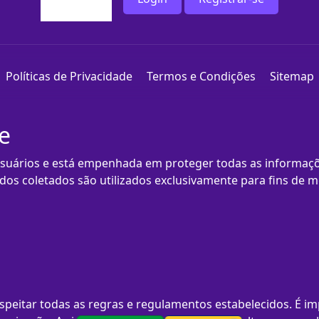
Políticas de Privacidade
Termos e Condições
Sitemap
de
 usuários e está empenhada em proteger todas as informaçõ
os coletados são utilizados exclusivamente para fins de m
eitar todas as regras e regulamentos estabelecidos. É im