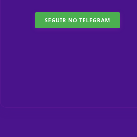
SEGUIR NO TELEGRAM