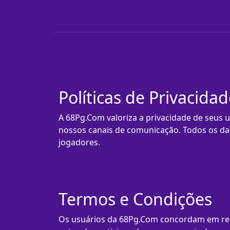
Políticas de Privacida
A 68Pg.Com valoriza a privacidade de seus
nossos canais de comunicação. Todos os dad
jogadores.
Termos e Condições
Os usuários da 68Pg.Com concordam em resp