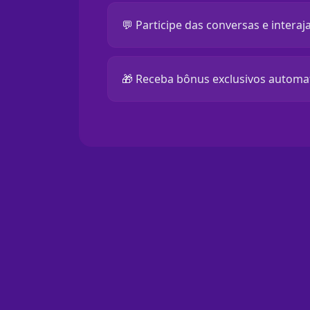
💬 Participe das conversas e interaj
🎁 Receba bônus exclusivos autom