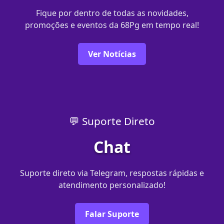
Fique por dentro de todas as novidades,
promoções e eventos da 68Pg em tempo real!
Ver Notícias
💬 Suporte Direto
Chat
Suporte direto via Telegram, respostas rápidas e
atendimento personalizado!
Falar Suporte