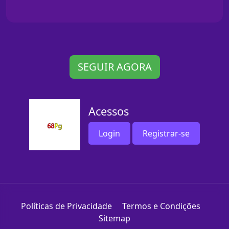
SEGUIR AGORA
Acessos
Login
Registrar-se
Políticas de Privacidade
Termos e Condições
Sitemap