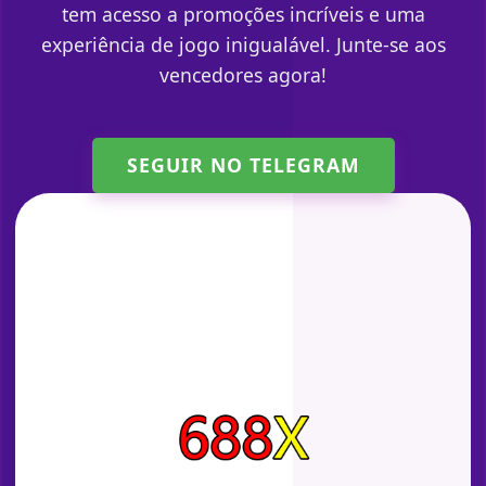
tem acesso a promoções incríveis e uma
experiência de jogo inigualável. Junte-se aos
vencedores agora!
SEGUIR NO TELEGRAM