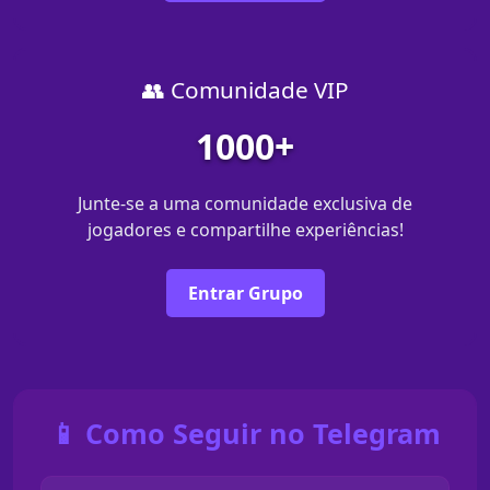
👥 Comunidade VIP
1000+
Junte-se a uma comunidade exclusiva de
jogadores e compartilhe experiências!
Entrar Grupo
📱 Como Seguir no Telegram