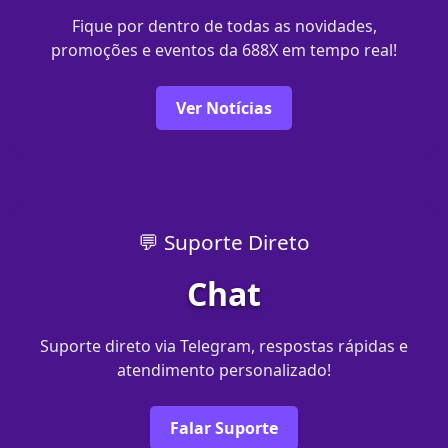
Fique por dentro de todas as novidades,
promoções e eventos da 688X em tempo real!
Ver Notícias
💬 Suporte Direto
Chat
Suporte direto via Telegram, respostas rápidas e
atendimento personalizado!
Falar Suporte