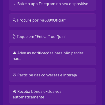
📱 Baixe o app Telegram no seu dispositivo
🔍 Procure por "@688XOficial"
👆 Toque em "Entrar" ou "Join"
🔔 Ative as notificações para não perder
nada
💬 Participe das conversas e interaja
🎁 Receba bônus exclusivos
automaticamente