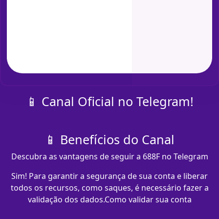
📱 Canal Oficial no Telegram!
📱 Benefícios do Canal
Descubra as vantagens de seguir a 688F no Telegram
Sim! Para garantir a segurança de sua conta e liberar
todos os recursos, como saques, é necessário fazer a
validação dos dados.Como validar sua conta