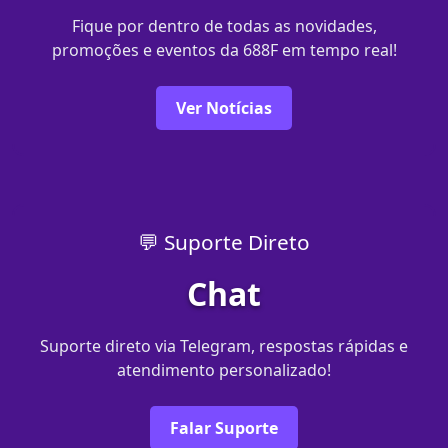
Fique por dentro de todas as novidades,
promoções e eventos da 688F em tempo real!
Ver Notícias
💬 Suporte Direto
Chat
Suporte direto via Telegram, respostas rápidas e
atendimento personalizado!
Falar Suporte