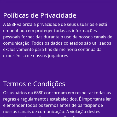
Políticas de Privacidade
A 688F valoriza a privacidade de seus usuários e está
empenhada em proteger todas as informações
pessoais fornecidas durante o uso de nossos canais de
comunicação. Todos os dados coletados são utilizados
exclusivamente para fins de melhoria contínua da
experiência de nossos jogadores.
Termos e Condições
Os usuários da 688F concordam em respeitar todas as
regras e regulamentos estabelecidos. É importante ler
e entender todos os termos antes de participar de
nossos canais de comunicação. A violação destes