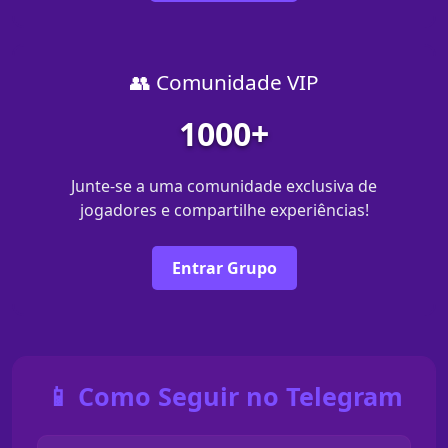
👥 Comunidade VIP
1000+
Junte-se a uma comunidade exclusiva de
jogadores e compartilhe experiências!
Entrar Grupo
📱 Como Seguir no Telegram