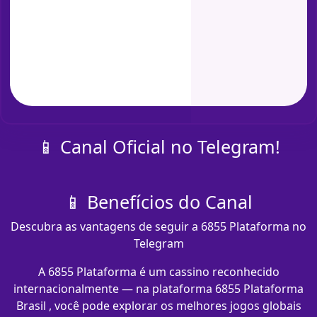
📱 Canal Oficial no Telegram!
📱 Benefícios do Canal
Descubra as vantagens de seguir a 6855 Plataforma no
Telegram
A 6855 Plataforma é um cassino reconhecido
internacionalmente — na plataforma 6855 Plataforma
Brasil , você pode explorar os melhores jogos globais