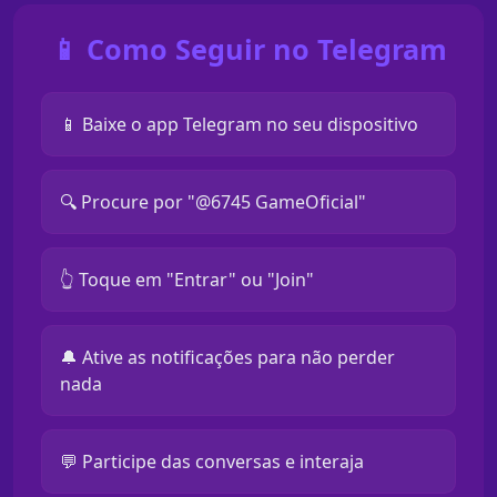
📱 Como Seguir no Telegram
📱 Baixe o app Telegram no seu dispositivo
🔍 Procure por "@6745 GameOficial"
👆 Toque em "Entrar" ou "Join"
🔔 Ative as notificações para não perder
nada
💬 Participe das conversas e interaja