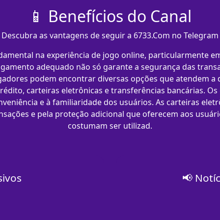
📱 Benefícios do Canal
Descubra as vantagens de seguir a 6733.Com no Telegram
mental na experiência de jogo online, particularmente em
agamento adequado não só garante a segurança das transa
ogadores podem encontrar diversas opções que atendem a d
ito, carteiras eletrônicas e transferências bancárias. Os
niência e à familiaridade dos usuários. As carteiras eletrô
sações e pela proteção adicional que oferecem aos usuário
costumam ser utilizad.
sivos
📢 Notí