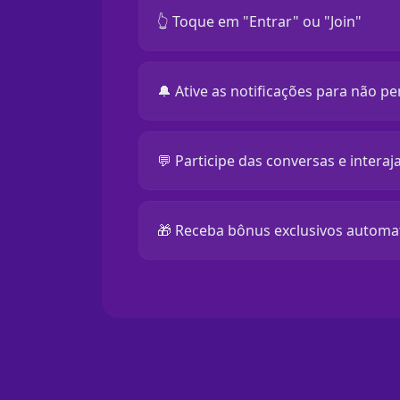
👆 Toque em "Entrar" ou "Join"
🔔 Ative as notificações para não p
💬 Participe das conversas e interaj
🎁 Receba bônus exclusivos autom