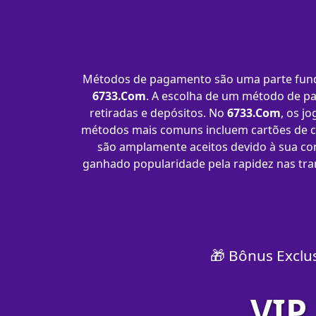
Métodos de pagamento são uma parte funda
6733.Com
. A escolha de um método de p
retiradas e depósitos. No
6733.Com
, os j
métodos mais comuns incluem cartões de créd
são amplamente aceitos devido à sua conve
ganhado popularidade pela rapidez nas tran
🎁 Bônus Exclu
VIP