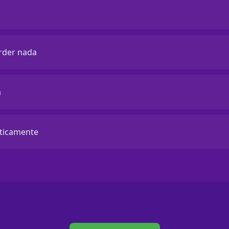
erder nada
a
aticamente