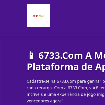
📱 6733.Com A M
Plataforma de A
Cadastre-se na 6733.Com para ganhar 
cada recarga. Com a 6733.Com, você t
incríveis e uma experiência de jogo inig
vencedores agora!