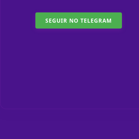
SEGUIR NO TELEGRAM