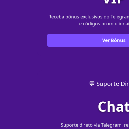
Receba bônus exclusivos do Telegra
e códigos promocionai
Ver Bônus
💬 Suporte Di
Cha
Suporte direto via Telegram, r