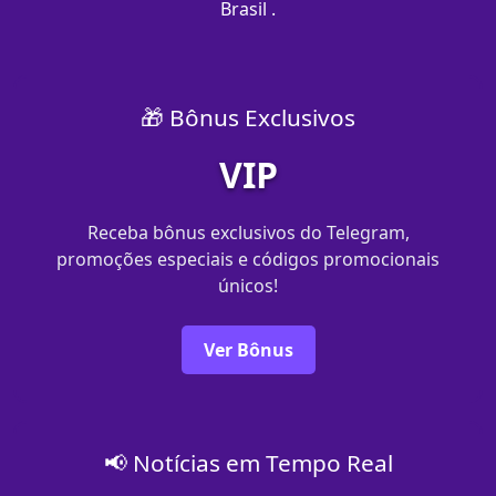
Brasil .
🎁 Bônus Exclusivos
VIP
Receba bônus exclusivos do Telegram,
promoções especiais e códigos promocionais
únicos!
Ver Bônus
📢 Notícias em Tempo Real