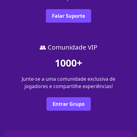
Falar Suporte
👥 Comunidade VIP
1000+
Junte-se a uma comunidade exclusiva de
jogadores e compartilhe experiências!
Entrar Grupo