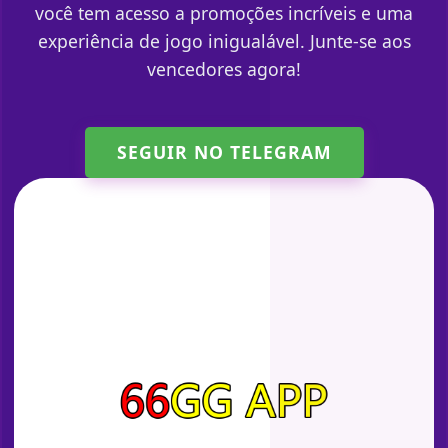
você tem acesso a promoções incríveis e uma
experiência de jogo inigualável. Junte-se aos
vencedores agora!
SEGUIR NO TELEGRAM