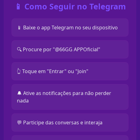
📱 Como Seguir no Telegram
📱 Baixe o app Telegram no seu dispositivo
🔍 Procure por "@66GG APPOficial"
👆 Toque em "Entrar" ou "Join"
🔔 Ative as notificações para não perder
nada
💬 Participe das conversas e interaja