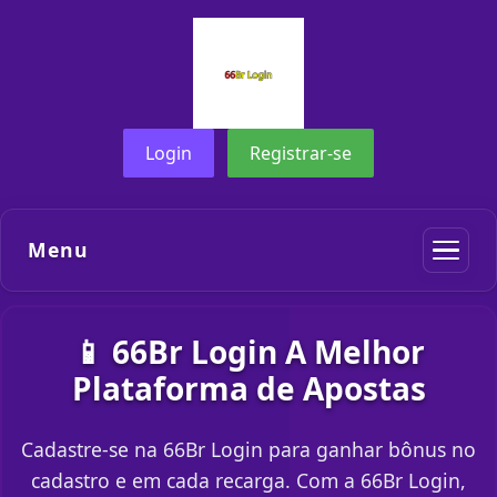
Login
Registrar-se
Menu
📱 66Br Login A Melhor
Plataforma de Apostas
Cadastre-se na 66Br Login para ganhar bônus no
cadastro e em cada recarga. Com a 66Br Login,