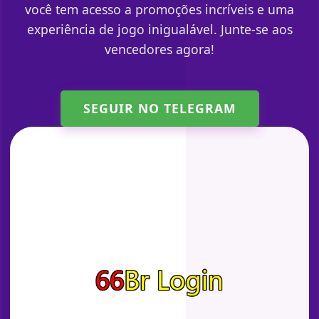
você tem acesso a promoções incríveis e uma
experiência de jogo inigualável. Junte-se aos
vencedores agora!
SEGUIR NO TELEGRAM