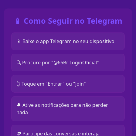
📱 Como Seguir no Telegram
📱 Baixe o app Telegram no seu dispositivo
🔍 Procure por "@66Br LoginOficial"
👆 Toque em "Entrar" ou "Join"
🔔 Ative as notificações para não perder
nada
💬 Participe das conversas e interaja