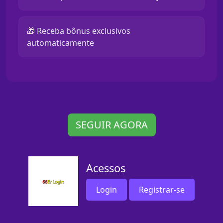
🎁 Receba bônus exclusivos
automaticamente
SEGUIR AGORA
Acessos
Login
Registrar-se