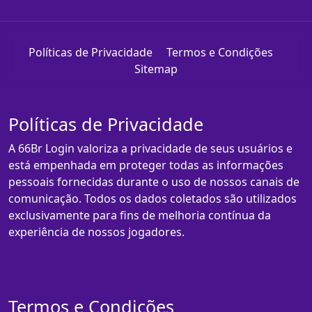
Políticas de Privacidade
Termos e Condições
Sitemap
Políticas de Privacidade
A 66Br Login valoriza a privacidade de seus usuários e
está empenhada em proteger todas as informações
pessoais fornecidas durante o uso de nossos canais de
comunicação. Todos os dados coletados são utilizados
exclusivamente para fins de melhoria contínua da
experiência de nossos jogadores.
Termos e Condições