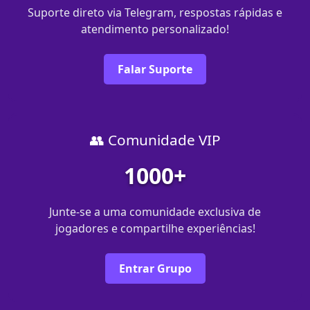
Suporte direto via Telegram, respostas rápidas e
atendimento personalizado!
Falar Suporte
👥 Comunidade VIP
1000+
Junte-se a uma comunidade exclusiva de
jogadores e compartilhe experiências!
Entrar Grupo