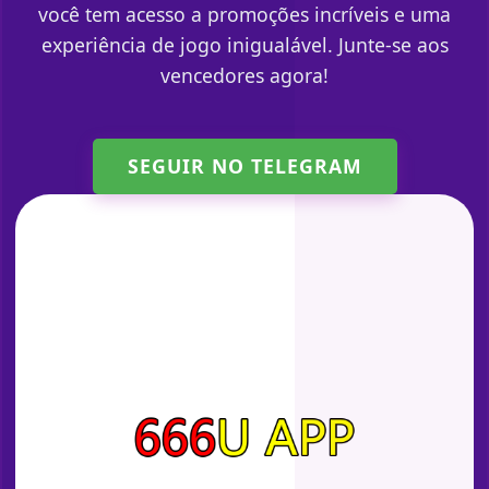
você tem acesso a promoções incríveis e uma
experiência de jogo inigualável. Junte-se aos
vencedores agora!
SEGUIR NO TELEGRAM