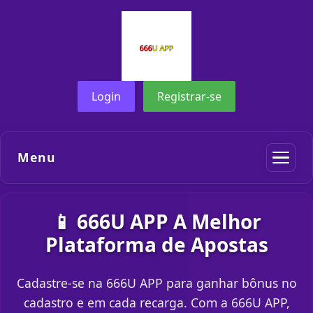
Login
Registrar-se
Menu
📱 666U APP A Melhor
Plataforma de Apostas
Cadastre-se na 666U APP para ganhar bônus no
cadastro e em cada recarga. Com a 666U APP,