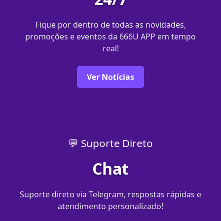
Fique por dentro de todas as novidades,
promoções e eventos da 666U APP em tempo
real!
Ver Notícias
💬 Suporte Direto
Chat
Suporte direto via Telegram, respostas rápidas e
atendimento personalizado!