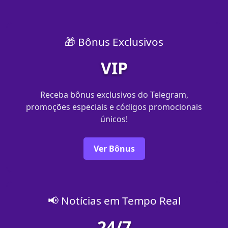
🎁 Bônus Exclusivos
VIP
Receba bônus exclusivos do Telegram,
promoções especiais e códigos promocionais
únicos!
Ver Bônus
📢 Notícias em Tempo Real
24/7