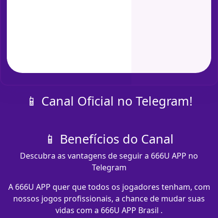
📱 Canal Oficial no Telegram!
📱 Benefícios do Canal
Descubra as vantagens de seguir a 666U APP no
Telegram
A 666U APP quer que todos os jogadores tenham, com
nossos jogos profissionais, a chance de mudar suas
vidas com a 666U APP Brasil .