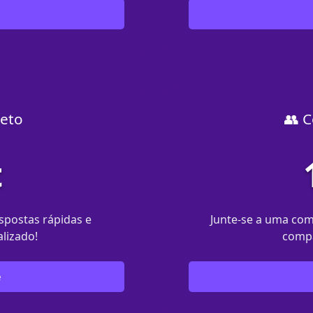
reto
👥 
t
espostas rápidas e
Junte-se a uma com
lizado!
compa
e