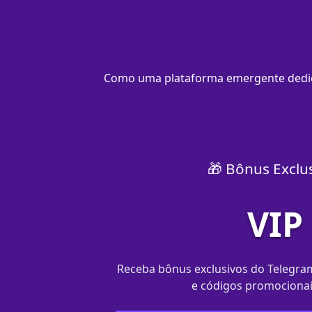
Como uma plataforma emergente dedica
🎁 Bônus Exclu
VIP
Receba bônus exclusivos do Telegra
e códigos promocionai