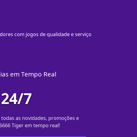
ores com jogos de qualidade e serviço
cias em Tempo Real
24/7
e todas as novidades, promoções e
6666 Tiger em tempo real!