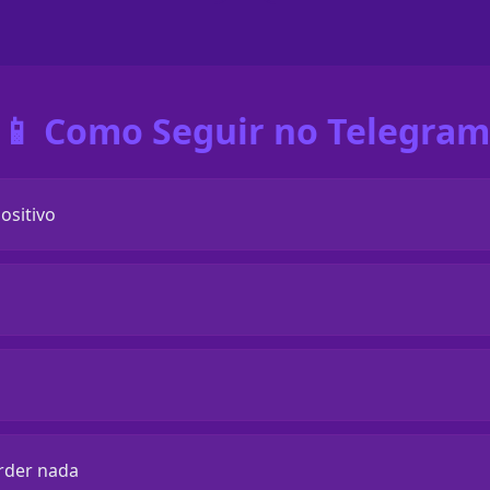
📱 Como Seguir no Telegram
ositivo
erder nada