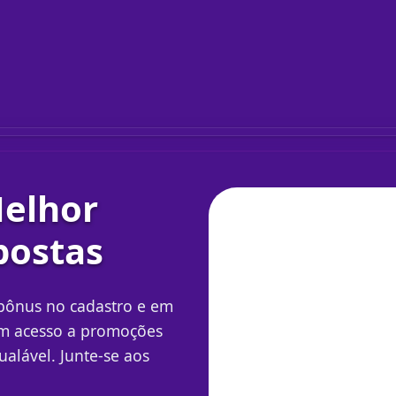
Melhor
postas
 bônus no cadastro e em
em acesso a promoções
ualável. Junte-se aos