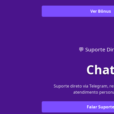
Ver Bônus
💬 Suporte Di
Cha
Suporte direto via Telegram, r
atendimento persona
Falar Suport