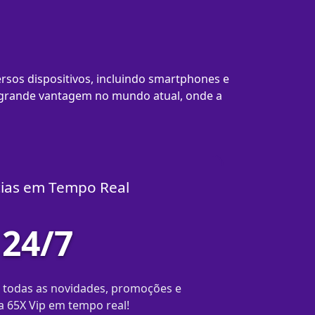
ersos dispositivos, incluindo smartphones e
 grande vantagem no mundo atual, onde a
cias em Tempo Real
24/7
e todas as novidades, promoções e
a 65X Vip em tempo real!