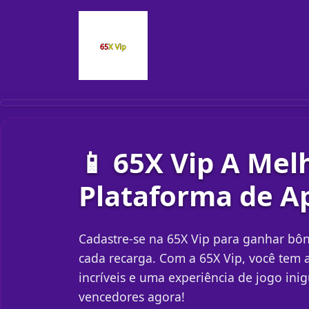
📱 65X Vip A Mel
Plataforma de A
Cadastre-se na 65X Vip para ganhar bô
cada recarga. Com a 65X Vip, você tem
incríveis e uma experiência de jogo inig
vencedores agora!