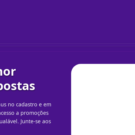
hor
postas
nus no cadastro e em
 acesso a promoções
ualável. Junte-se aos