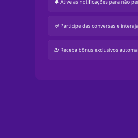
🔔 Ative as notificações para não p
💬 Participe das conversas e interaj
🎁 Receba bônus exclusivos autom