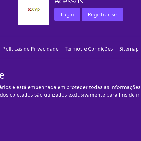
Acessos
Login
Registrar-se
Políticas de Privacidade
Termos e Condições
Sitemap
de
suários e está empenhada em proteger todas as informações
os coletados são utilizados exclusivamente para fins de m