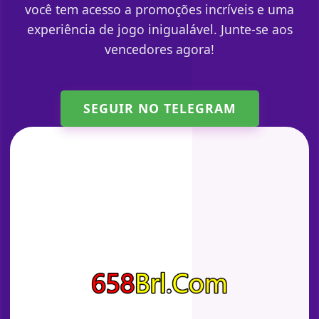
você tem acesso a promoções incríveis e uma
experiência de jogo inigualável. Junte-se aos
vencedores agora!
SEGUIR NO TELEGRAM