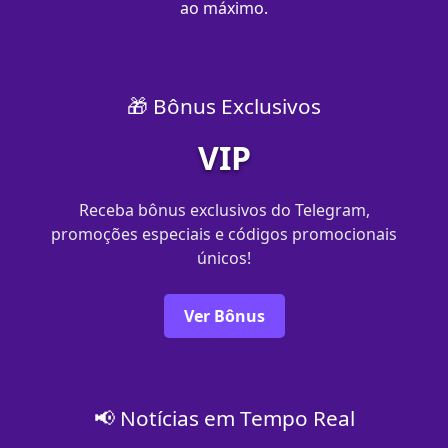
ao máximo.
🎁 Bônus Exclusivos
VIP
Receba bônus exclusivos do Telegram,
promoções especiais e códigos promocionais
únicos!
Ver Bônus
📢 Notícias em Tempo Real