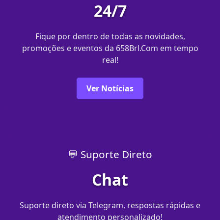
24/7
Fique por dentro de todas as novidades,
promoções e eventos da 658Brl.Com em tempo
real!
Ver Notícias
💬 Suporte Direto
Chat
Suporte direto via Telegram, respostas rápidas e
atendimento personalizado!