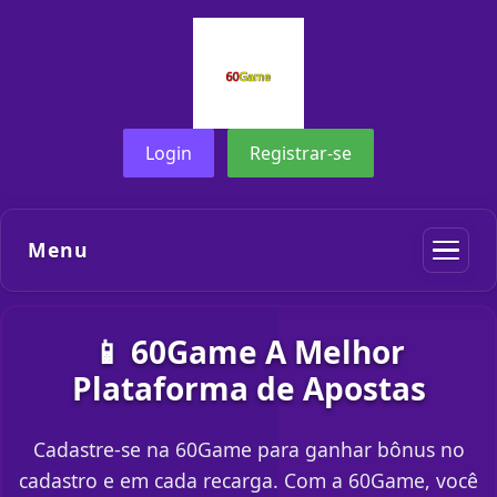
Login
Registrar-se
Menu
📱 60Game A Melhor
Plataforma de Apostas
Cadastre-se na 60Game para ganhar bônus no
cadastro e em cada recarga. Com a 60Game, você