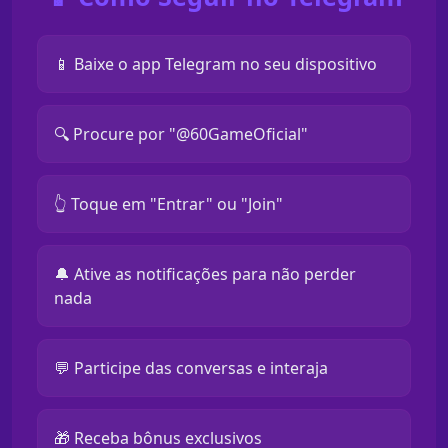
📱 Baixe o app Telegram no seu dispositivo
🔍 Procure por "@60GameOficial"
👆 Toque em "Entrar" ou "Join"
🔔 Ative as notificações para não perder
nada
💬 Participe das conversas e interaja
🎁 Receba bônus exclusivos