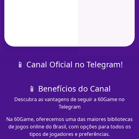
📱 Canal Oficial no Telegram!
📱 Benefícios do Canal
Descubra as vantagens de seguir a 60Game no
Telegram
Na 60Game, oferecemos uma das maiores bibliotecas
de jogos online do Brasil, com opções para todos os
tipos de jogadores e preferências.