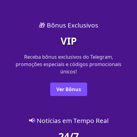
🎁 Bônus Exclusivos
VIP
Receba bônus exclusivos do Telegram,
promoções especiais e códigos promocionais
únicos!
Ver Bônus
📢 Notícias em Tempo Real
24/7