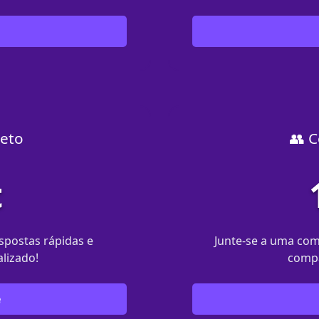
reto
👥 
t
espostas rápidas e
Junte-se a uma com
lizado!
compa
e