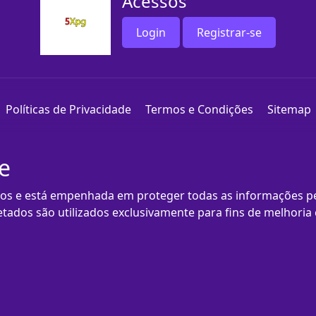
Acessos
Login
Registrar-se
Políticas de Privacidade
Termos e Condições
Sitemap
de
rios e está empenhada em proteger todas as informações p
tados são utilizados exclusivamente para fins de melhoria