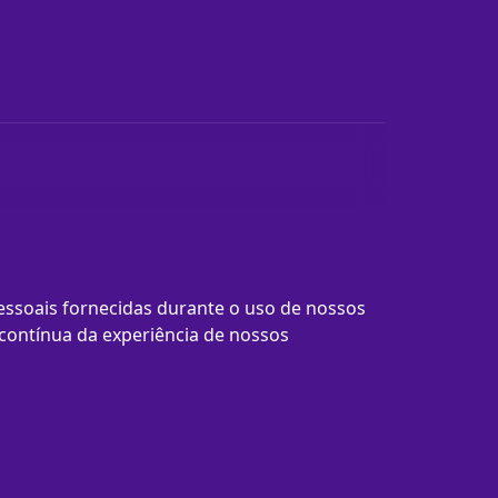
essoais fornecidas durante o uso de nossos
 contínua da experiência de nossos