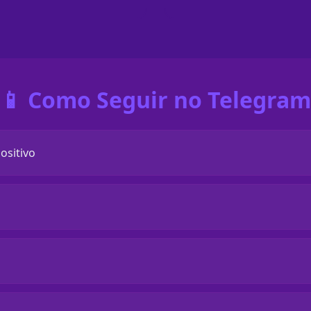
📱 Como Seguir no Telegram
ositivo