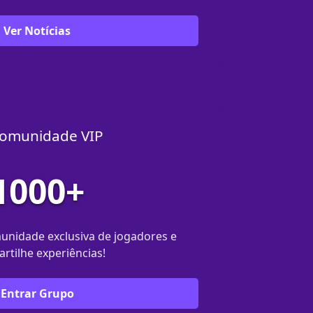
Ver Notícias
Comunidade VIP
1000+
unidade exclusiva de jogadores e
rtilhe experiências!
Entrar Grupo