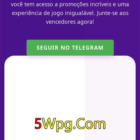
você tem acesso a promoções incríveis e uma
experiência de jogo inigualável. Junte-se aos
vencedores agora!
SEGUIR NO TELEGRAM