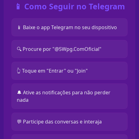
📱 Como Seguir no Telegram
📱 Baixe o app Telegram no seu dispositivo
🔍 Procure por "@5Wpg.ComOficial"
👆 Toque em "Entrar" ou "Join"
🔔 Ative as notificações para não perder
nada
💬 Participe das conversas e interaja