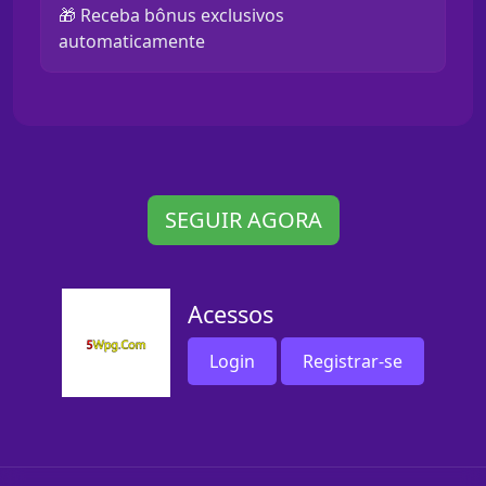
🎁 Receba bônus exclusivos
automaticamente
SEGUIR AGORA
Acessos
Login
Registrar-se