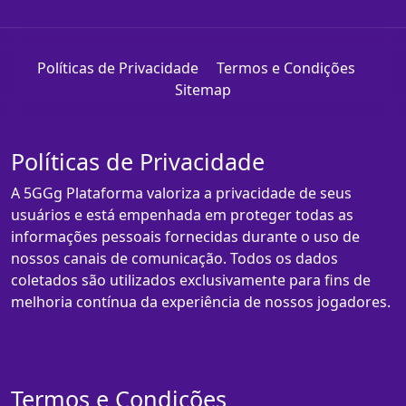
Políticas de Privacidade
Termos e Condições
Sitemap
Políticas de Privacidade
A 5GGg Plataforma valoriza a privacidade de seus
usuários e está empenhada em proteger todas as
informações pessoais fornecidas durante o uso de
nossos canais de comunicação. Todos os dados
coletados são utilizados exclusivamente para fins de
melhoria contínua da experiência de nossos jogadores.
Termos e Condições