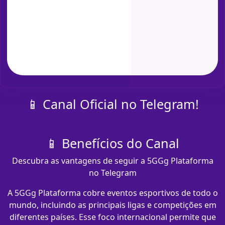
📱 Canal Oficial no Telegram!
📱 Benefícios do Canal
Descubra as vantagens de seguir a 5GGg Plataforma
no Telegram
A 5GGg Plataforma cobre eventos esportivos de todo o
mundo, incluindo as principais ligas e competições em
diferentes países. Esse foco internacional permite que