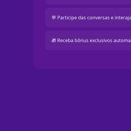
💬 Participe das conversas e interaj
🎁 Receba bônus exclusivos autom