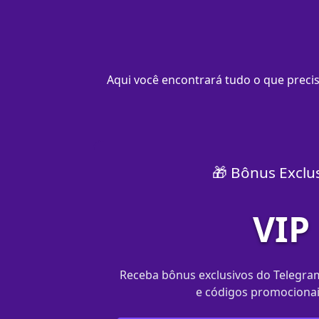
Aqui você encontrará tudo o que preci
🎁 Bônus Exclu
VIP
Receba bônus exclusivos do Telegra
e códigos promocionai