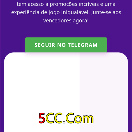
tem acesso a promoções incríveis e uma
experiência de jogo inigualável. Junte-se aos
vencedores agora!
SEGUIR NO TELEGRAM