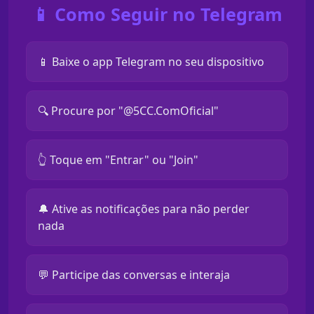
📱 Como Seguir no Telegram
📱 Baixe o app Telegram no seu dispositivo
🔍 Procure por "@5CC.ComOficial"
👆 Toque em "Entrar" ou "Join"
🔔 Ative as notificações para não perder
nada
💬 Participe das conversas e interaja