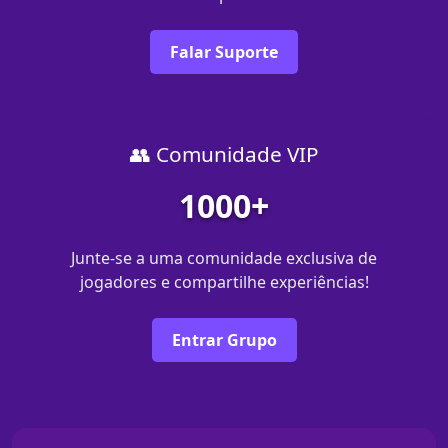
Falar Suporte
👥 Comunidade VIP
1000+
Junte-se a uma comunidade exclusiva de
jogadores e compartilhe experiências!
Entrar Grupo