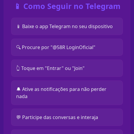
📱 Como Seguir no Telegram
📱 Baixe o app Telegram no seu dispositivo
🔍 Procure por "@58R LoginOficial"
👆 Toque em "Entrar" ou "Join"
🔔 Ative as notificações para não perder
nada
💬 Participe das conversas e interaja