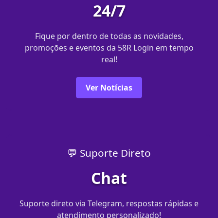
24/7
Fique por dentro de todas as novidades,
promoções e eventos da 58R Login em tempo
real!
Ver Notícias
💬 Suporte Direto
Chat
Suporte direto via Telegram, respostas rápidas e
atendimento personalizado!