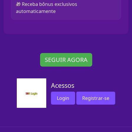
🎁 Receba bônus exclusivos
automaticamente
SEGUIR AGORA
Acessos
Login
Registrar-se