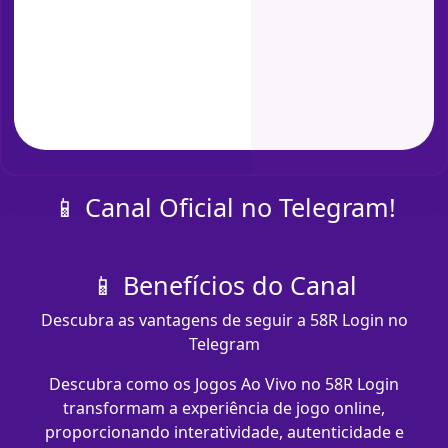
📱 Canal Oficial no Telegram!
📱 Benefícios do Canal
Descubra as vantagens de seguir a 58R Login no
Telegram
Descubra como os Jogos Ao Vivo no 58R Login
transformam a experiência de jogo online,
proporcionando interatividade, autenticidade e