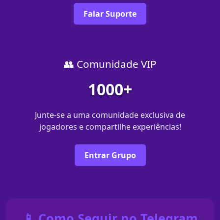
Falar Suporte
👥 Comunidade VIP
1000+
Junte-se a uma comunidade exclusiva de
jogadores e compartilhe experiências!
Entrar Grupo
📱 Como Seguir no Telegram