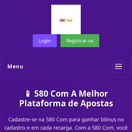
Login
Registrar-se
Menu
📱 580 Com A Melhor
Plataforma de Apostas
Cadastre-se na 580 Com para ganhar bônus no
cadastro e em cada recarga. Com a 580 Com, você