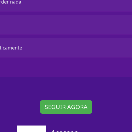
erder nada
a
aticamente
SEGUIR AGORA