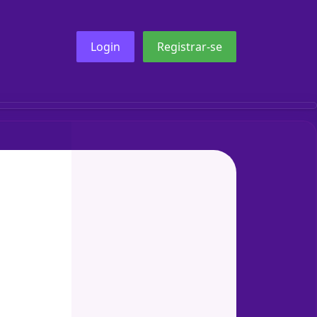
Login
Registrar-se