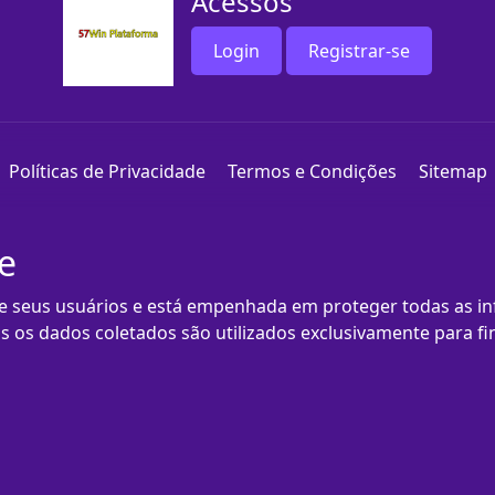
Acessos
Login
Registrar-se
Políticas de Privacidade
Termos e Condições
Sitemap
de
de seus usuários e está empenhada em proteger todas as i
 os dados coletados são utilizados exclusivamente para fi