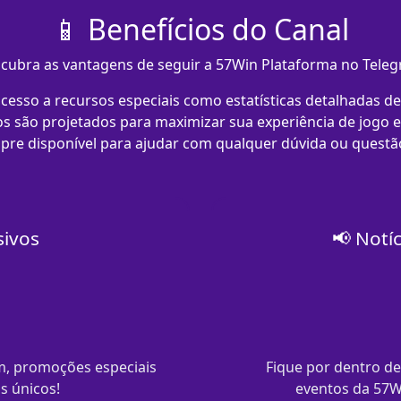
📱 Benefícios do Canal
cubra as vantagens de seguir a 57Win Plataforma no Tele
cesso a recursos especiais como estatísticas detalhadas d
rsos são projetados para maximizar sua experiência de jog
pre disponível para ajudar com qualquer dúvida ou questã
sivos
📢 Notí
m, promoções especiais
Fique por dentro d
s únicos!
eventos da 57W