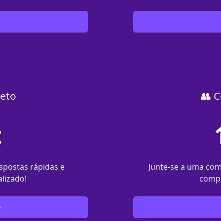
reto
👥 
t
espostas rápidas e
Junte-se a uma com
lizado!
compa
e