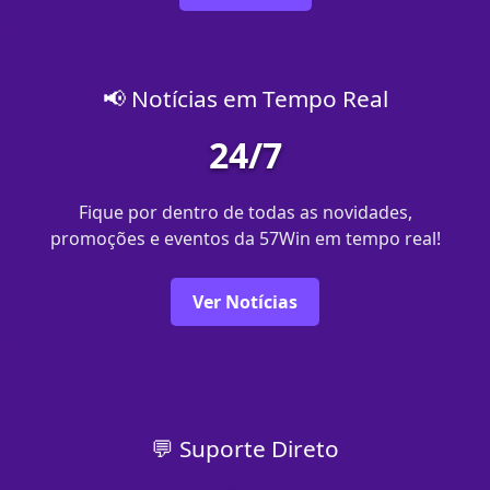
📢 Notícias em Tempo Real
24/7
Fique por dentro de todas as novidades,
promoções e eventos da 57Win em tempo real!
Ver Notícias
💬 Suporte Direto