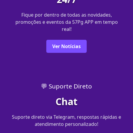
Fique por dentro de todas as novidades,
promoções e eventos da 57Pg APP em tempo
real!
Ver Notícias
💬 Suporte Direto
Chat
Suporte direto via Telegram, respostas rápidas e
atendimento personalizado!