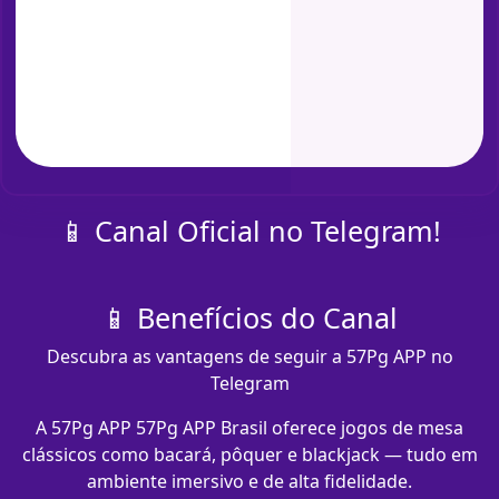
📱 Canal Oficial no Telegram!
📱 Benefícios do Canal
Descubra as vantagens de seguir a 57Pg APP no
Telegram
A 57Pg APP 57Pg APP Brasil oferece jogos de mesa
clássicos como bacará, pôquer e blackjack — tudo em
ambiente imersivo e de alta fidelidade.