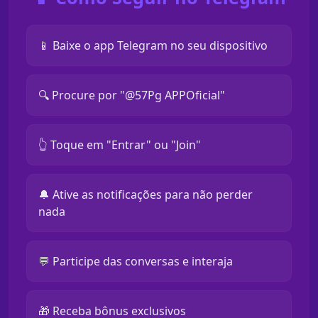
📱 Baixe o app Telegram no seu dispositivo
🔍 Procure por "@57Pg APPOficial"
👆 Toque em "Entrar" ou "Join"
🔔 Ative as notificações para não perder
nada
💬 Participe das conversas e interaja
🎁 Receba bônus exclusivos