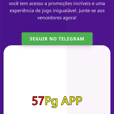
você tem acesso a promoções incríveis e uma
experiência de jogo inigualável. Junte-se aos
vencedores agora!
SEGUIR NO TELEGRAM