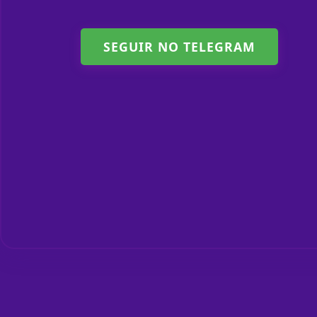
SEGUIR NO TELEGRAM