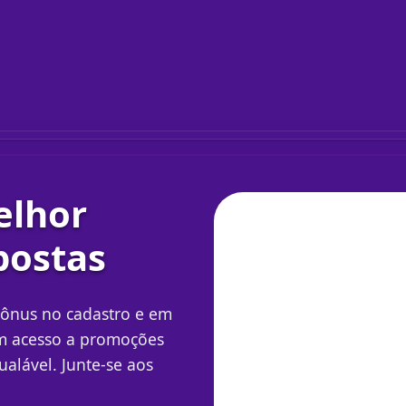
elhor
postas
bônus no cadastro e em
em acesso a promoções
ualável. Junte-se aos