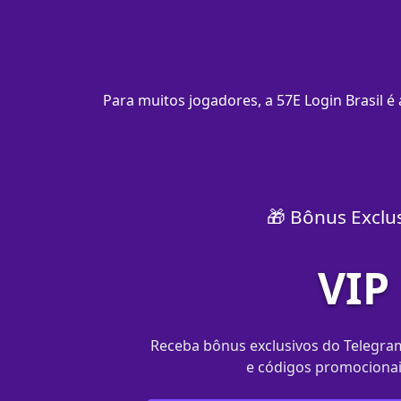
Para muitos jogadores, a 57E Login Brasil é
🎁 Bônus Exclu
VIP
Receba bônus exclusivos do Telegra
e códigos promocionai