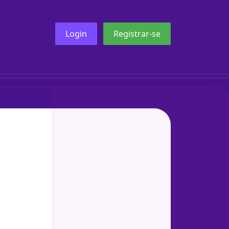
Login
Registrar-se