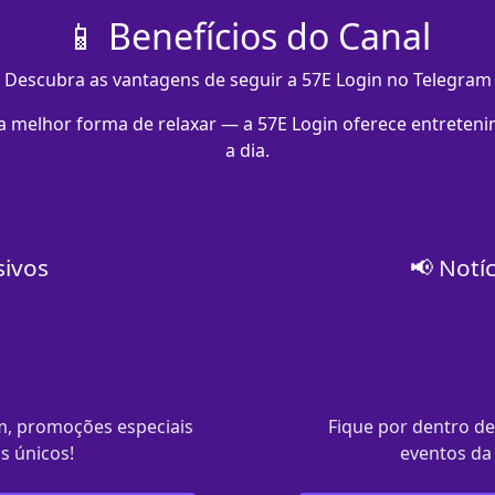
📱 Benefícios do Canal
Descubra as vantagens de seguir a 57E Login no Telegram
 a melhor forma de relaxar — a 57E Login oferece entretenime
a dia.
sivos
📢 Notí
m, promoções especiais
Fique por dentro d
s únicos!
eventos da