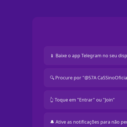
📱 Baixe o app Telegram no seu disp
🔍 Procure por "@57A CaSSinoOficia
👆 Toque em "Entrar" ou "Join"
🔔 Ative as notificações para não p