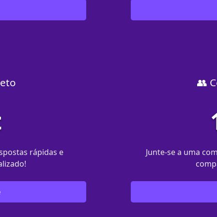
reto
👥 
t
espostas rápidas e
Junte-se a uma com
lizado!
compa
e