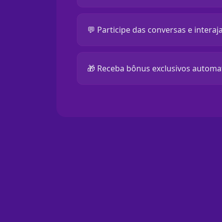
💬 Participe das conversas e interaj
🎁 Receba bônus exclusivos autom