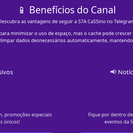
📱 Benefícios do Canal
Descubra as vantagens de seguir a 57A CaSSino no Telegra
te para minimizar o uso de espaço, mas o cache pode cresce
e limpar dados desnecessários automaticamente, mantendo
sivos
📢 Notí
m, promoções especiais
Fique por dentro d
s únicos!
eventos da 