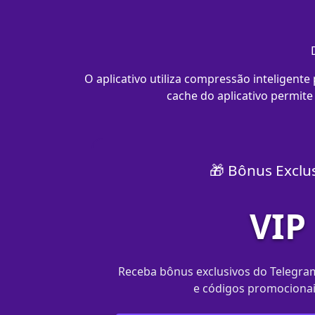
O aplicativo utiliza compressão inteligen
cache do aplicativo permit
🎁 Bônus Exclu
VIP
Receba bônus exclusivos do Telegra
e códigos promocionai