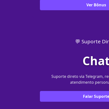
Ver Bônus
💬 Suporte Di
Cha
Suporte direto via Telegram, r
atendimento persona
Falar Suport