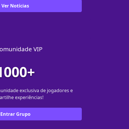
Ver Notícias
Comunidade VIP
1000+
unidade exclusiva de jogadores e
rtilhe experiências!
Entrar Grupo