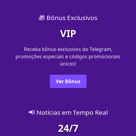
🎁 Bônus Exclusivos
VIP
Receba bônus exclusivos do Telegram,
promoções especiais e códigos promocionais
únicos!
Ver Bônus
📢 Notícias em Tempo Real
24/7