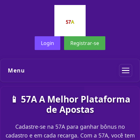
Login
Registrar-se
Menu
📱 57A A Melhor Plataforma
de Apostas
Cadastre-se na 57A para ganhar bônus no
cadastro e em cada recarga. Com a 57A, você tem