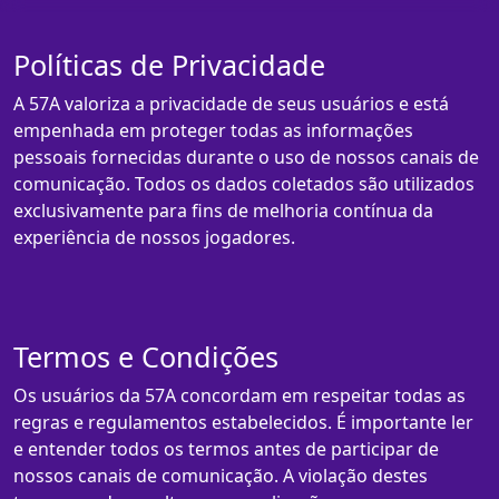
Políticas de Privacidade
A 57A valoriza a privacidade de seus usuários e está
empenhada em proteger todas as informações
pessoais fornecidas durante o uso de nossos canais de
comunicação. Todos os dados coletados são utilizados
exclusivamente para fins de melhoria contínua da
experiência de nossos jogadores.
Termos e Condições
Os usuários da 57A concordam em respeitar todas as
regras e regulamentos estabelecidos. É importante ler
e entender todos os termos antes de participar de
nossos canais de comunicação. A violação destes