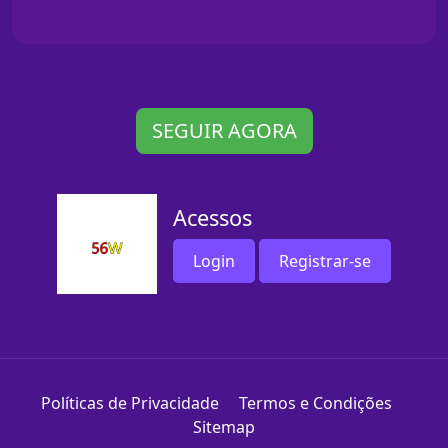
SEGUIR AGORA
Acessos
Login
Registrar-se
Políticas de Privacidade
Termos e Condições
Sitemap