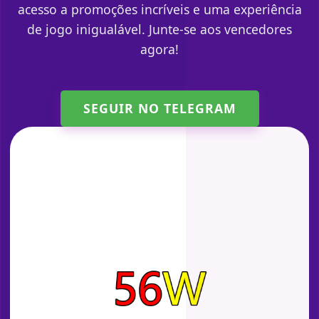
acesso a promoções incríveis e uma experiência
de jogo inigualável. Junte-se aos vencedores
agora!
SEGUIR NO TELEGRAM