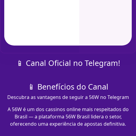
📱 Canal Oficial no Telegram!
📱 Benefícios do Canal
Descubra as vantagens de seguir a 56W no Telegram
A 56W é um dos cassinos online mais respeitados do
Brasil — a plataforma 56W Brasil lidera o setor,
oferecendo uma experiência de apostas definitiva.