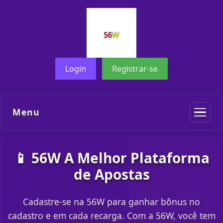
Login
Registrar-se
Menu
📱 56W A Melhor Plataforma
de Apostas
Cadastre-se na 56W para ganhar bônus no
cadastro e em cada recarga. Com a 56W, você tem