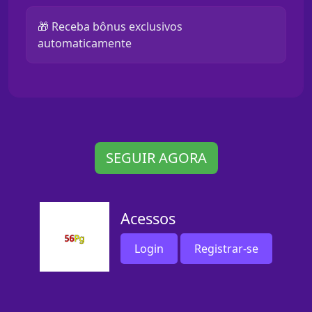
🎁 Receba bônus exclusivos
automaticamente
SEGUIR AGORA
Acessos
Login
Registrar-se