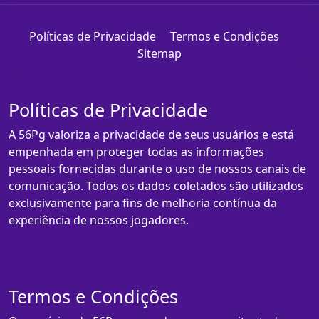
Políticas de Privacidade
Termos e Condições
Sitemap
Políticas de Privacidade
A 56Pg valoriza a privacidade de seus usuários e está
empenhada em proteger todas as informações
pessoais fornecidas durante o uso de nossos canais de
comunicação. Todos os dados coletados são utilizados
exclusivamente para fins de melhoria contínua da
experiência de nossos jogadores.
Termos e Condições