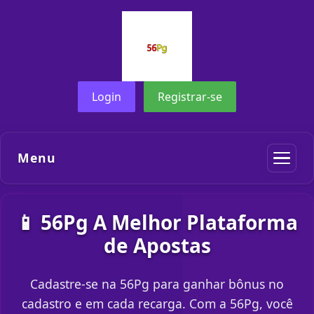
Login
Registrar-se
Menu
📱 56Pg A Melhor Plataforma
de Apostas
Cadastre-se na 56Pg para ganhar bônus no
cadastro e em cada recarga. Com a 56Pg, você