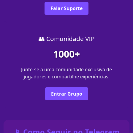
Falar Suporte
👥 Comunidade VIP
1000+
Junte-se a uma comunidade exclusiva de
jogadores e compartilhe experiências!
Entrar Grupo
📱 Como Seguir no Telegram