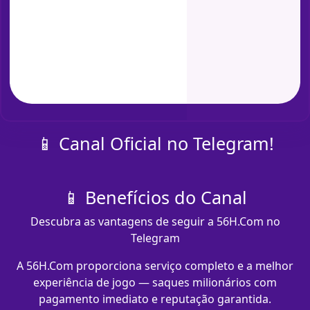
📱 Canal Oficial no Telegram!
📱 Benefícios do Canal
Descubra as vantagens de seguir a 56H.Com no
Telegram
A 56H.Com proporciona serviço completo e a melhor
experiência de jogo — saques milionários com
pagamento imediato e reputação garantida.