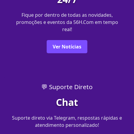
Fique por dentro de todas as novidades,
promoções e eventos da 56H.Com em tempo
real!
Ver Notícias
💬 Suporte Direto
Chat
Suporte direto via Telegram, respostas rápidas e
atendimento personalizado!