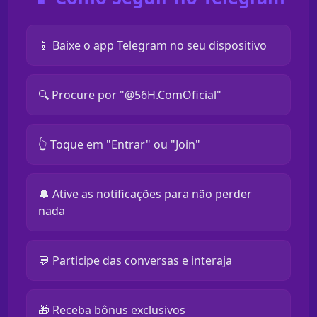
📱 Baixe o app Telegram no seu dispositivo
🔍 Procure por "@56H.ComOficial"
👆 Toque em "Entrar" ou "Join"
🔔 Ative as notificações para não perder
nada
💬 Participe das conversas e interaja
🎁 Receba bônus exclusivos