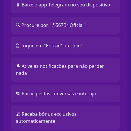
📱 Baixe o app Telegram no seu dispositivo
🔍 Procure por "@567BrlOficial"
👆 Toque em "Entrar" ou "Join"
🔔 Ative as notificações para não perder
nada
💬 Participe das conversas e interaja
🎁 Receba bônus exclusivos
automaticamente