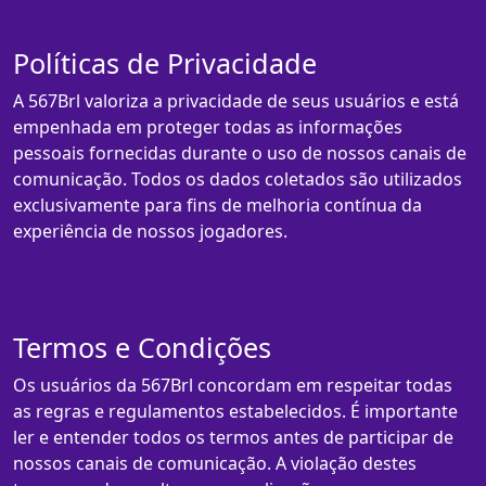
Políticas de Privacidade
A 567Brl valoriza a privacidade de seus usuários e está
empenhada em proteger todas as informações
pessoais fornecidas durante o uso de nossos canais de
comunicação. Todos os dados coletados são utilizados
exclusivamente para fins de melhoria contínua da
experiência de nossos jogadores.
Termos e Condições
Os usuários da 567Brl concordam em respeitar todas
as regras e regulamentos estabelecidos. É importante
ler e entender todos os termos antes de participar de
nossos canais de comunicação. A violação destes