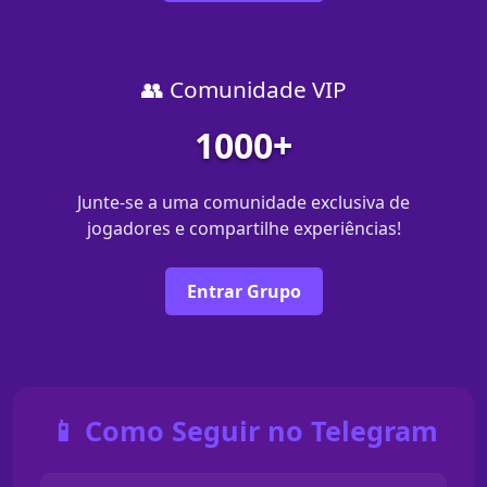
👥 Comunidade VIP
1000+
Junte-se a uma comunidade exclusiva de
jogadores e compartilhe experiências!
Entrar Grupo
📱 Como Seguir no Telegram