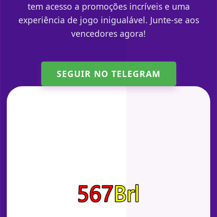
tem acesso a promoções incríveis e uma
experiência de jogo inigualável. Junte-se aos
vencedores agora!
SEGUIR NO TELEGRAM