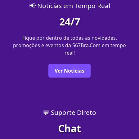
📢 Notícias em Tempo Real
24/7
Fique por dentro de todas as novidades,
promoções e eventos da 567Bra.Com em tempo
real!
Ver Notícias
💬 Suporte Direto
Chat