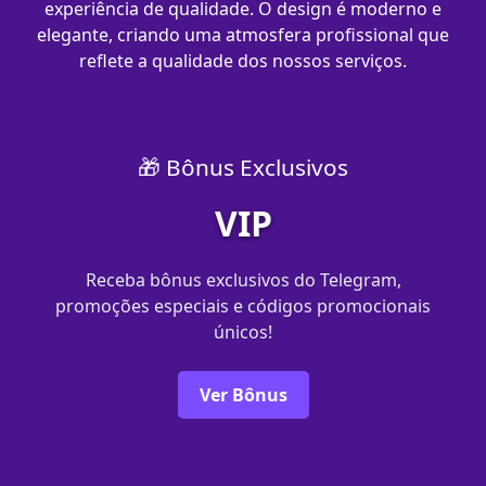
experiência de qualidade. O design é moderno e
elegante, criando uma atmosfera profissional que
reflete a qualidade dos nossos serviços.
🎁 Bônus Exclusivos
VIP
Receba bônus exclusivos do Telegram,
promoções especiais e códigos promocionais
únicos!
Ver Bônus