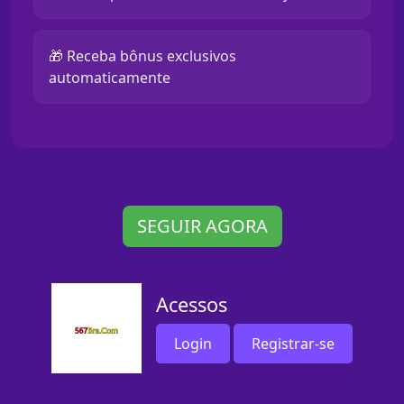
🎁 Receba bônus exclusivos
automaticamente
SEGUIR AGORA
Acessos
Login
Registrar-se