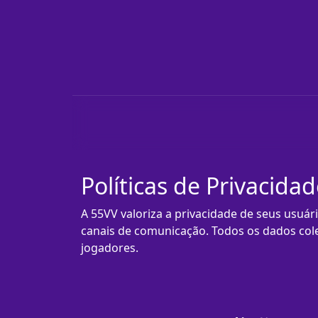
Políticas de Privacida
A 55VV valoriza a privacidade de seus usuá
canais de comunicação. Todos os dados cole
jogadores.