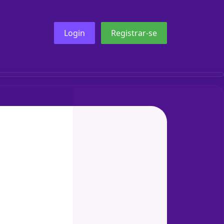
Login
Registrar-se