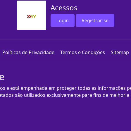
Acessos
Login
Registrar-se
Políticas de Privacidade
Termos e Condições
Sitemap
de
rios e está empenhada em proteger todas as informações p
tados são utilizados exclusivamente para fins de melhoria