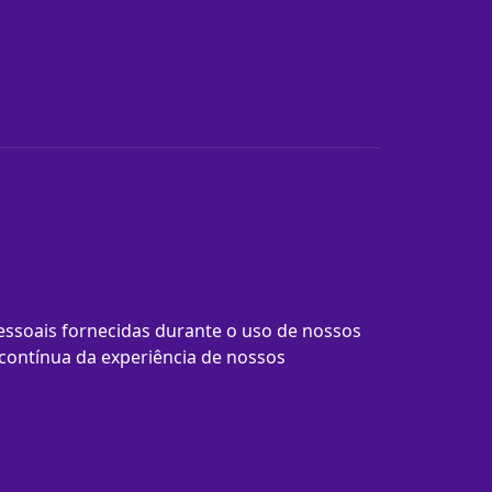
essoais fornecidas durante o uso de nossos
 contínua da experiência de nossos