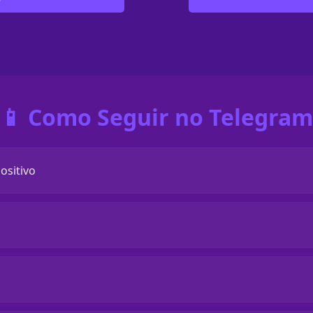
📱 Como Seguir no Telegram
ositivo