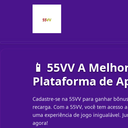
📱 55VV A Melho
Plataforma de A
Cadastre-se na 55VV para ganhar bônus
recarga. Com a 55VV, você tem acesso a
uma experiência de jogo inigualável. J
agora!