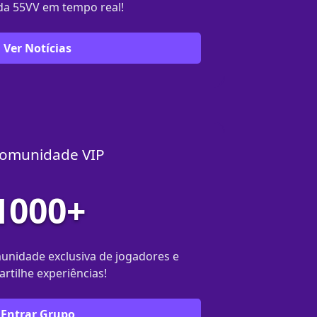
da 55VV em tempo real!
Ver Notícias
Comunidade VIP
1000+
unidade exclusiva de jogadores e
rtilhe experiências!
Entrar Grupo