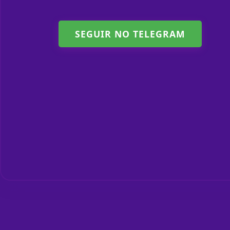
SEGUIR NO TELEGRAM