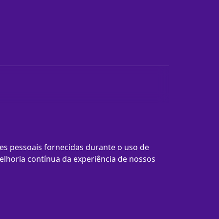
es pessoais fornecidas durante o uso de
elhoria contínua da experiência de nossos