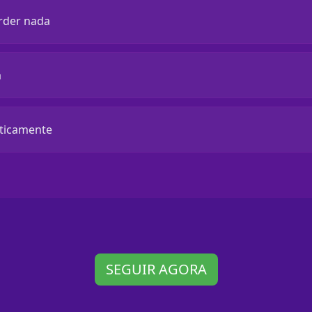
erder nada
a
aticamente
SEGUIR AGORA