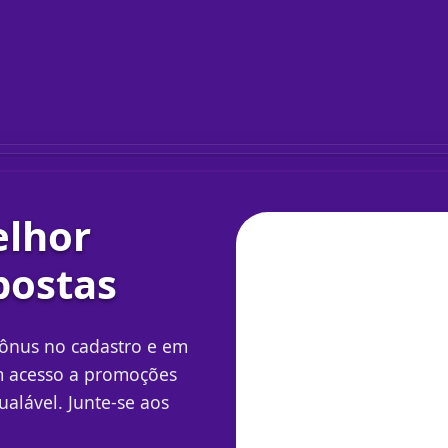
elhor
postas
ônus no cadastro e em
m acesso a promoções
ualável. Junte-se aos