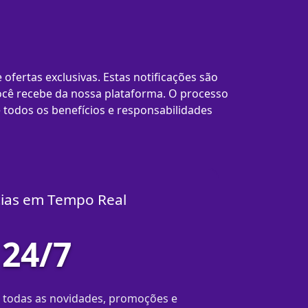
ofertas exclusivas. Estas notificações são
ocê recebe da nossa plataforma. O processo
 todos os benefícios e responsabilidades
cias em Tempo Real
24/7
e todas as novidades, promoções e