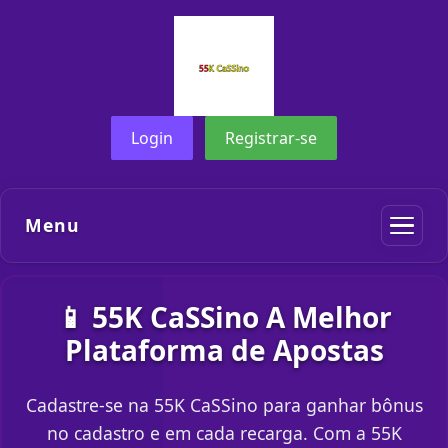
Login
Registrar-se
Menu
📱 55K CaSSino A Melhor
Plataforma de Apostas
Cadastre-se na 55K CaSSino para ganhar bônus
no cadastro e em cada recarga. Com a 55K