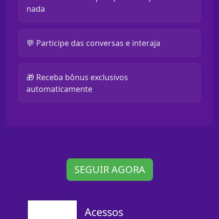
nada
💬 Participe das conversas e interaja
🎁 Receba bônus exclusivos
automaticamente
SEGUIR AGORA
Acessos