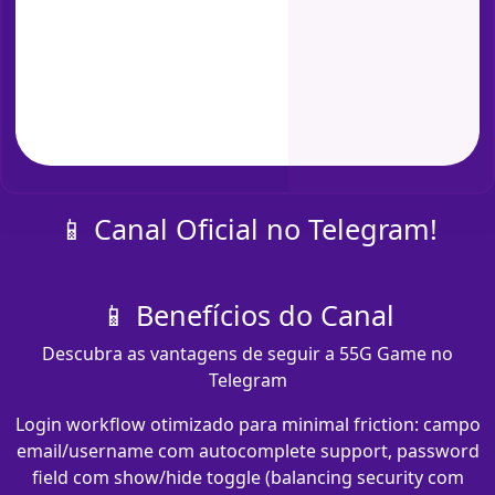
📱 Canal Oficial no Telegram!
📱 Benefícios do Canal
Descubra as vantagens de seguir a 55G Game no
Telegram
Login workflow otimizado para minimal friction: campo
email/username com autocomplete support, password
field com show/hide toggle (balancing security com