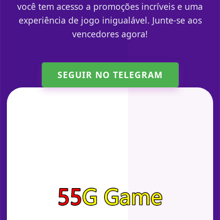
você tem acesso a promoções incríveis e uma
experiência de jogo inigualável. Junte-se aos
vencedores agora!
SEGUIR NO TELEGRAM