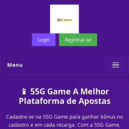
Login
Registrar-se
Menu
📱 55G Game A Melhor
Plataforma de Apostas
Cadastre-se na 55G Game para ganhar bônus no
cadastro e em cada recarga. Com a 55G Game,