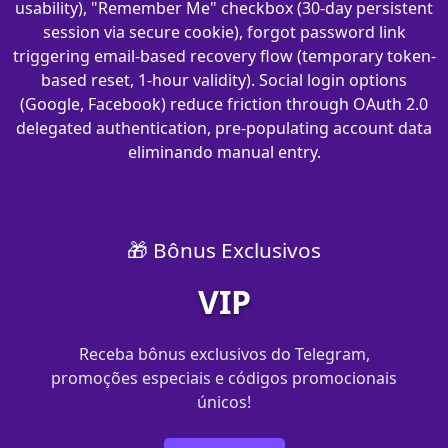
usability), "Remember Me" checkbox (30-day persistent
session via secure cookie), forgot password link
triggering email-based recovery flow (temporary token-
based reset, 1-hour validity). Social login options
(Google, Facebook) reduce friction through OAuth 2.0
delegated authentication, pre-populating account data
eliminando manual entry.
🎁 Bônus Exclusivos
VIP
Receba bônus exclusivos do Telegram,
promoções especiais e códigos promocionais
únicos!