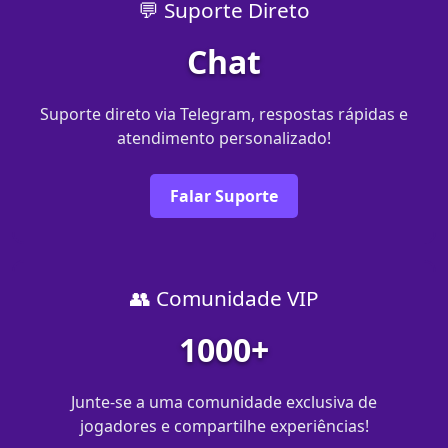
💬 Suporte Direto
Chat
Suporte direto via Telegram, respostas rápidas e
atendimento personalizado!
Falar Suporte
👥 Comunidade VIP
1000+
Junte-se a uma comunidade exclusiva de
jogadores e compartilhe experiências!