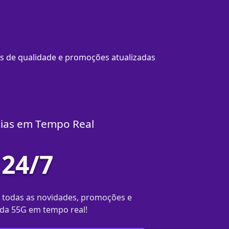
os de qualidade e promoções atualizadas
cias em Tempo Real
24/7
e todas as novidades, promoções e
 da 55G em tempo real!