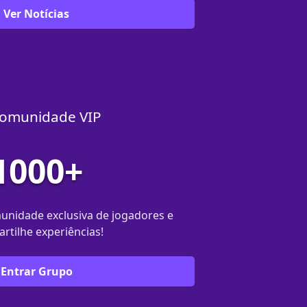
Ver Notícias
Comunidade VIP
1000+
unidade exclusiva de jogadores e
rtilhe experiências!
Entrar Grupo