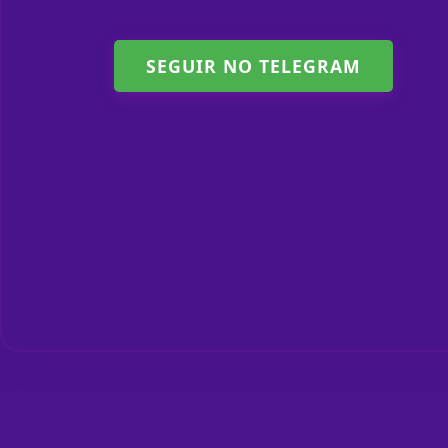
SEGUIR NO TELEGRAM