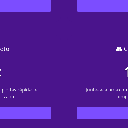
reto
👥 
t
espostas rápidas e
Junte-se a uma com
lizado!
compa
e