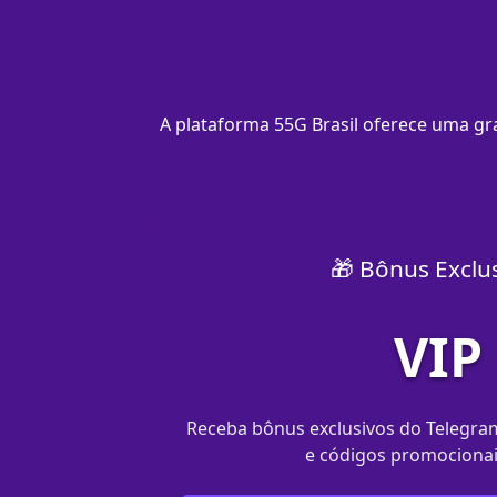
A plataforma 55G Brasil oferece uma gr
🎁 Bônus Exclu
VIP
Receba bônus exclusivos do Telegra
e códigos promocionai