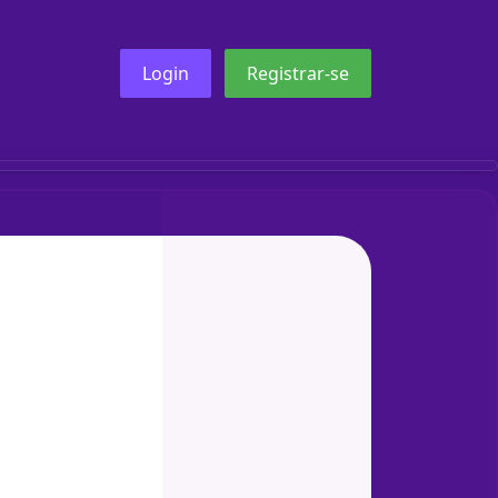
Login
Registrar-se