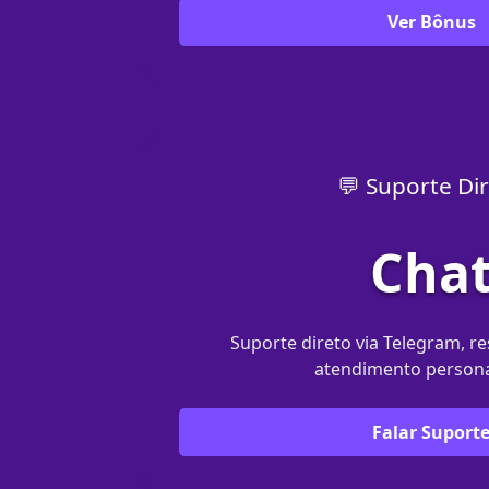
Ver Bônus
💬 Suporte Di
Cha
Suporte direto via Telegram, r
atendimento persona
Falar Suport