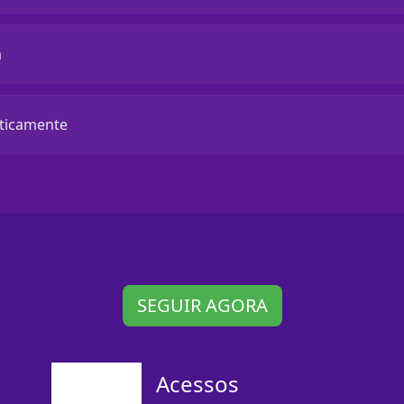
a
aticamente
SEGUIR AGORA
Acessos