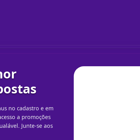
hor
postas
nus no cadastro e em
 acesso a promoções
ualável. Junte-se aos