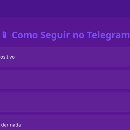
📱 Como Seguir no Telegram
ositivo
erder nada