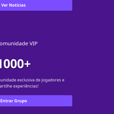
Ver Notícias
Comunidade VIP
1000+
unidade exclusiva de jogadores e
rtilhe experiências!
Entrar Grupo