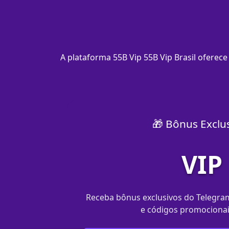
A plataforma 55B Vip 55B Vip Brasil oferec
🎁 Bônus Exclu
VIP
Receba bônus exclusivos do Telegra
e códigos promocionai