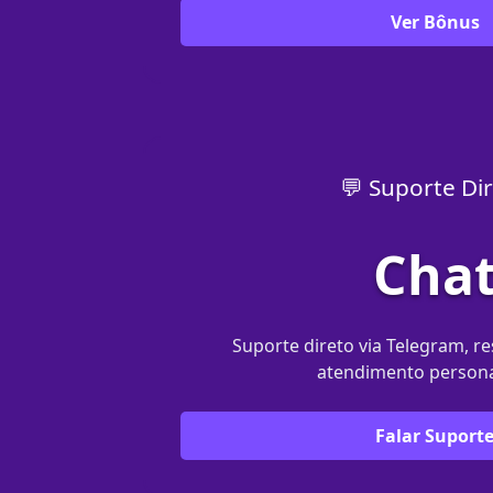
Ver Bônus
💬 Suporte Di
Cha
Suporte direto via Telegram, r
atendimento persona
Falar Suport