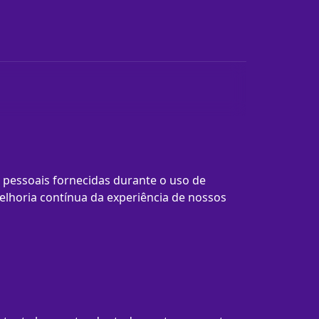
 pessoais fornecidas durante o uso de
elhoria contínua da experiência de nossos