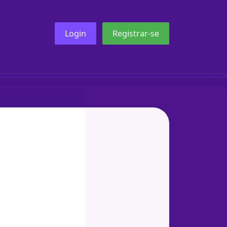
Login
Registrar-se