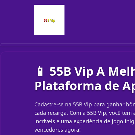
📱 55B Vip A Mel
Plataforma de A
Cadastre-se na 55B Vip para ganhar bô
cada recarga. Com a 55B Vip, você tem
incríveis e uma experiência de jogo inig
vencedores agora!