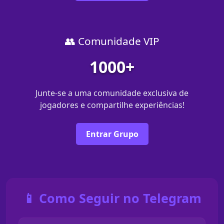
👥 Comunidade VIP
1000+
Junte-se a uma comunidade exclusiva de
jogadores e compartilhe experiências!
Entrar Grupo
📱 Como Seguir no Telegram