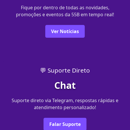
Fique por dentro de todas as novidades,
promoções e eventos da 55B em tempo real!
Ver Notícias
💬 Suporte Direto
Chat
Suporte direto via Telegram, respostas rápidas e
atendimento personalizado!
Falar Suporte