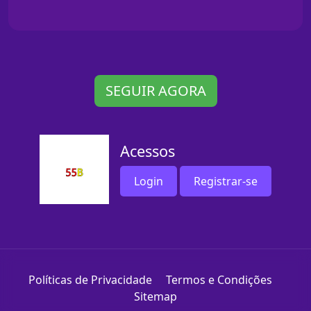
SEGUIR AGORA
Acessos
Login
Registrar-se
Políticas de Privacidade
Termos e Condições
Sitemap