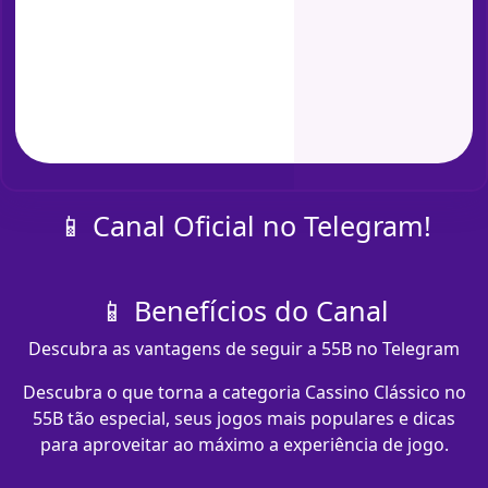
📱 Canal Oficial no Telegram!
📱 Benefícios do Canal
Descubra as vantagens de seguir a 55B no Telegram
Descubra o que torna a categoria Cassino Clássico no
55B tão especial, seus jogos mais populares e dicas
para aproveitar ao máximo a experiência de jogo.