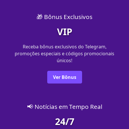
🎁 Bônus Exclusivos
VIP
Receba bônus exclusivos do Telegram,
promoções especiais e códigos promocionais
únicos!
Ver Bônus
📢 Notícias em Tempo Real
24/7