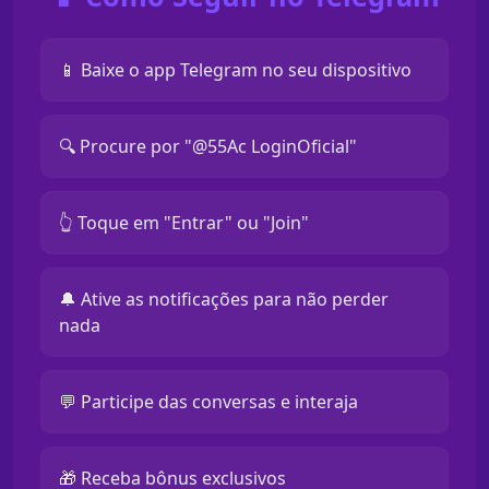
📱 Baixe o app Telegram no seu dispositivo
🔍 Procure por "@55Ac LoginOficial"
👆 Toque em "Entrar" ou "Join"
🔔 Ative as notificações para não perder
nada
💬 Participe das conversas e interaja
🎁 Receba bônus exclusivos