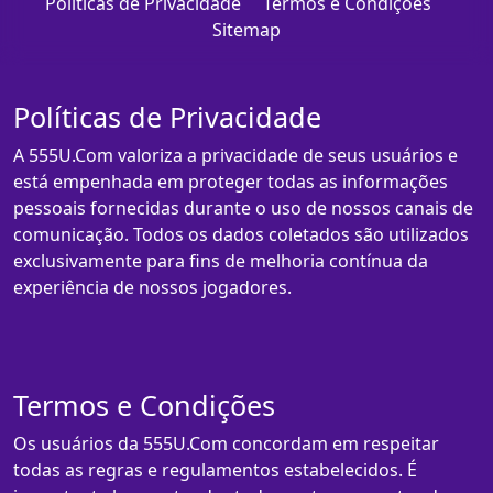
Políticas de Privacidade
Termos e Condições
Sitemap
Políticas de Privacidade
A 555U.Com valoriza a privacidade de seus usuários e
está empenhada em proteger todas as informações
pessoais fornecidas durante o uso de nossos canais de
comunicação. Todos os dados coletados são utilizados
exclusivamente para fins de melhoria contínua da
experiência de nossos jogadores.
Termos e Condições
Os usuários da 555U.Com concordam em respeitar
todas as regras e regulamentos estabelecidos. É