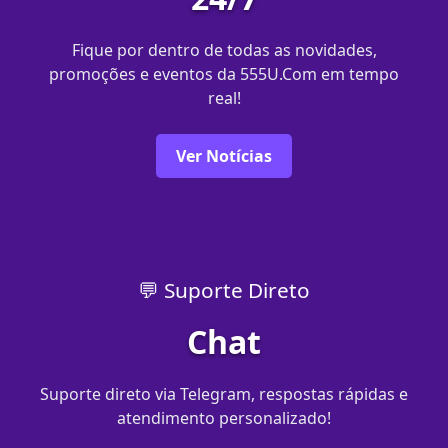
Fique por dentro de todas as novidades,
promoções e eventos da 555U.Com em tempo
real!
Ver Notícias
💬 Suporte Direto
Chat
Suporte direto via Telegram, respostas rápidas e
atendimento personalizado!