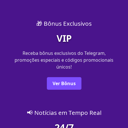
🎁 Bônus Exclusivos
VIP
Receba bônus exclusivos do Telegram,
promoções especiais e códigos promocionais
únicos!
Ver Bônus
📢 Notícias em Tempo Real
24/7