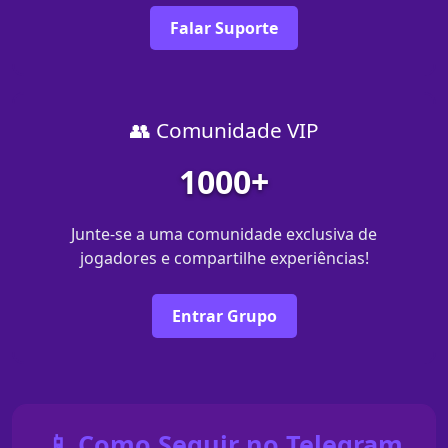
Falar Suporte
👥 Comunidade VIP
1000+
Junte-se a uma comunidade exclusiva de
jogadores e compartilhe experiências!
Entrar Grupo
📱 Como Seguir no Telegram