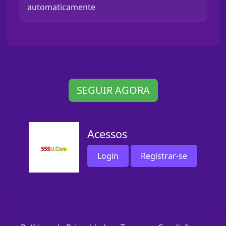
automaticamente
SEGUIR AGORA
Acessos
Login
Registrar-se