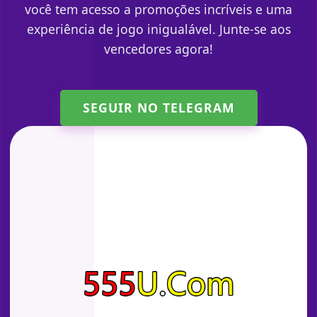
você tem acesso a promoções incríveis e uma
experiência de jogo inigualável. Junte-se aos
vencedores agora!
SEGUIR NO TELEGRAM