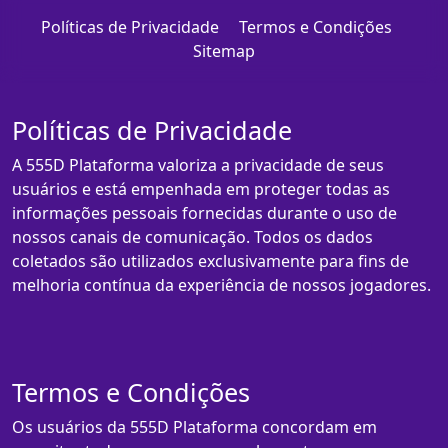
Políticas de Privacidade
Termos e Condições
Sitemap
Políticas de Privacidade
A 555D Plataforma valoriza a privacidade de seus
usuários e está empenhada em proteger todas as
informações pessoais fornecidas durante o uso de
nossos canais de comunicação. Todos os dados
coletados são utilizados exclusivamente para fins de
melhoria contínua da experiência de nossos jogadores.
Termos e Condições
Os usuários da 555D Plataforma concordam em