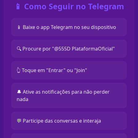
📱 Como Seguir no Telegram
📱 Baixe o app Telegram no seu dispositivo
🔍 Procure por "@555D PlataformaOficial"
👆 Toque em "Entrar" ou "Join"
🔔 Ative as notificações para não perder
nada
💬 Participe das conversas e interaja