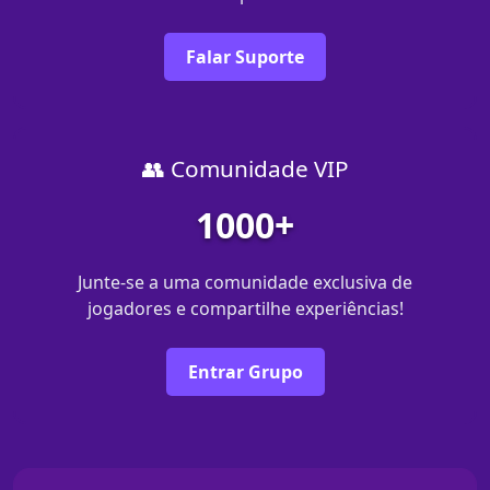
Falar Suporte
👥 Comunidade VIP
1000+
Junte-se a uma comunidade exclusiva de
jogadores e compartilhe experiências!
Entrar Grupo