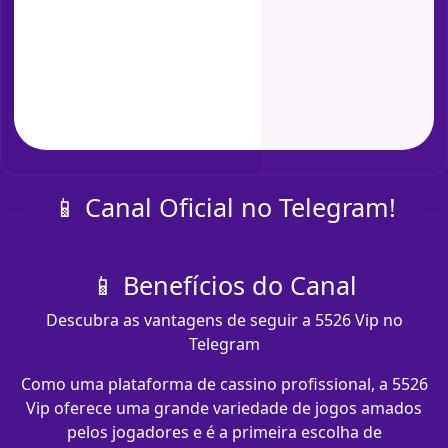
📱 Canal Oficial no Telegram!
📱 Benefícios do Canal
Descubra as vantagens de seguir a 5526 Vip no
Telegram
Como uma plataforma de cassino profissional, a 5526
Vip oferece uma grande variedade de jogos amados
pelos jogadores e é a primeira escolha de