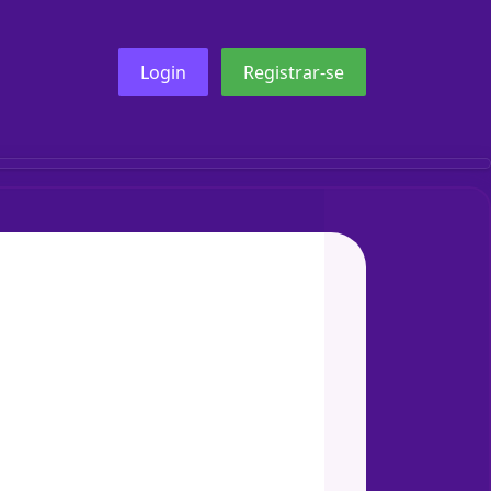
Login
Registrar-se