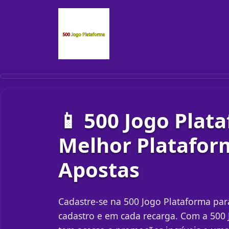
📱 500 Jogo Plat
Melhor Platafor
Apostas
Cadastre-se na 500 Jogo Plataforma pa
cadastro e em cada recarga. Com a 500 