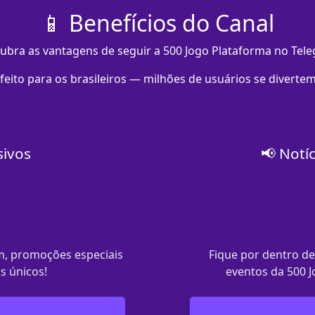
📱 Benefícios do Canal
ubra as vantagens de seguir a 500 Jogo Plataforma no Tel
eito para os brasileiros — milhões de usuários se divertem 
sivos
📢 Notí
m, promoções especiais
Fique por dentro d
s únicos!
eventos da 500 