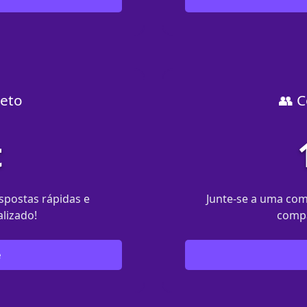
reto
👥 
t
espostas rápidas e
Junte-se a uma com
lizado!
compa
e