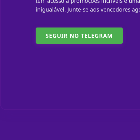
tem acesso a promoções incríveis e uma
inigualável. Junte-se aos vencedores ag
SEGUIR NO TELEGRAM