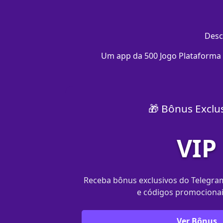
Desc
Um app da 500 Jogo Plataforma f
🎁 Bônus Exclu
VIP
Receba bônus exclusivos do Telegra
e códigos promocionai
Ver Bônus