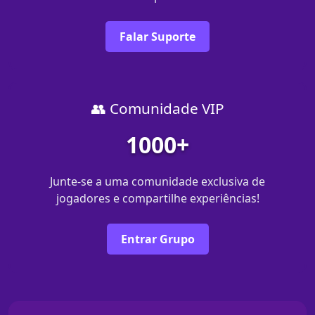
Falar Suporte
👥 Comunidade VIP
1000+
Junte-se a uma comunidade exclusiva de
jogadores e compartilhe experiências!
Entrar Grupo