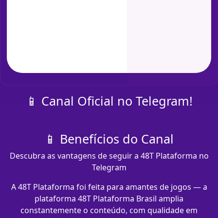
📱 Canal Oficial no Telegram!
📱 Benefícios do Canal
Descubra as vantagens de seguir a 48T Plataforma no
Telegram
A 48T Plataforma foi feita para amantes de jogos — a
plataforma 48T Plataforma Brasil amplia
constantemente o conteúdo, com qualidade em