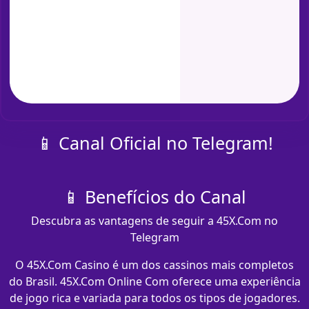
📱 Canal Oficial no Telegram!
📱 Benefícios do Canal
Descubra as vantagens de seguir a 45X.Com no
Telegram
O 45X.Com Casino é um dos cassinos mais completos
do Brasil. 45X.Com Online Com oferece uma experiência
de jogo rica e variada para todos os tipos de jogadores.