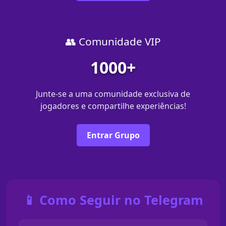
👥 Comunidade VIP
1000+
Junte-se a uma comunidade exclusiva de
jogadores e compartilhe experiências!
Entrar Grupo
📱 Como Seguir no Telegram