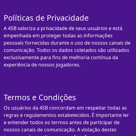
Políticas de Privacidade
A 45B valoriza a privacidade de seus usuários e está
empenhada em proteger todas as informações
pessoais fornecidas durante o uso de nossos canais de
comunicação. Todos os dados coletados são utilizados
exclusivamente para fins de melhoria contínua da
experiência de nossos jogadores.
Termos e Condições
Os usuários da 45B concordam em respeitar todas as
regras e regulamentos estabelecidos. É importante ler
e entender todos os termos antes de participar de
nossos canais de comunicação. A violação destes