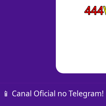
📱 Canal Oficial no Telegram!