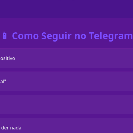
📱 Como Seguir no Telegram
ositivo
al"
erder nada