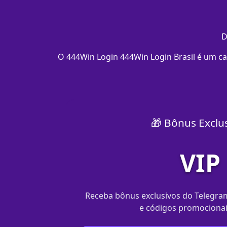
D
O 444Win Login 444Win Login Brasil é um cas
🎁 Bônus Exclu
VIP
Receba bônus exclusivos do Telegra
e códigos promocionai