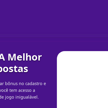
 A Melhor
postas
ar bônus no cadastro e
você tem acesso a
e jogo inigualável.