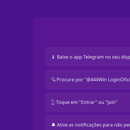
📱 Baixe o app Telegram no seu disp
🔍 Procure por "@444Win LoginOfici
👆 Toque em "Entrar" ou "Join"
🔔 Ative as notificações para não p