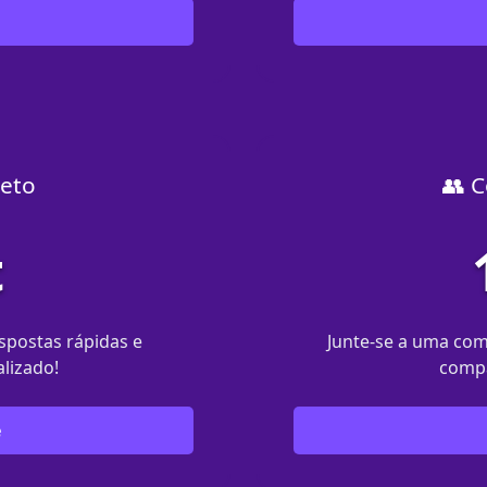
reto
👥 
t
espostas rápidas e
Junte-se a uma com
lizado!
compa
e