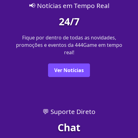
📢 Notícias em Tempo Real
24/7
Fique por dentro de todas as novidades,
promoções e eventos da 444Game em tempo
real!
Ver Notícias
💬 Suporte Direto
Chat