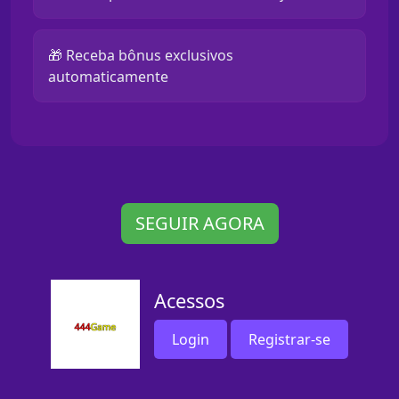
🎁 Receba bônus exclusivos
automaticamente
SEGUIR AGORA
Acessos
Login
Registrar-se