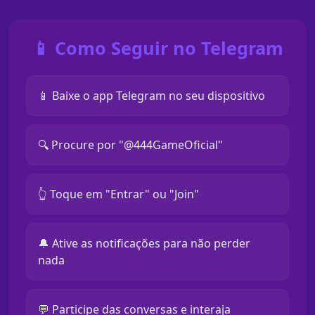
📱 Como Seguir no Telegram
📱 Baixe o app Telegram no seu dispositivo
🔍 Procure por "@444GameOficial"
👆 Toque em "Entrar" ou "Join"
🔔 Ative as notificações para não perder
nada
💬 Participe das conversas e interaja