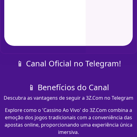
📱 Canal Oficial no Telegram!
📱 Benefícios do Canal
Descubra as vantagens de seguir a 3Z.Com no Telegram
Explore como o 'Cassino Ao Vivo' do 3Z.Com combina a
emoção dos jogos tradicionais com a conveniência das
apostas online, proporcionando uma experiência única
imersiva.