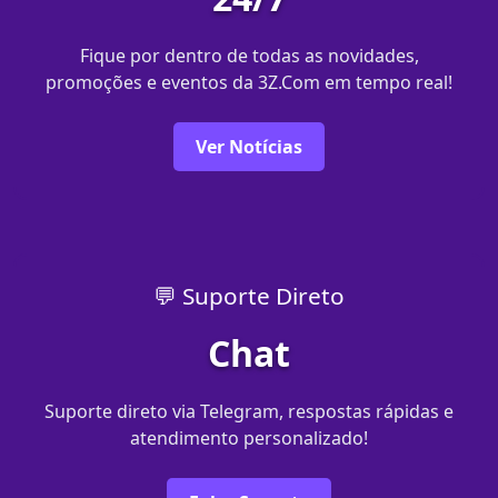
Fique por dentro de todas as novidades,
promoções e eventos da 3Z.Com em tempo real!
Ver Notícias
💬 Suporte Direto
Chat
Suporte direto via Telegram, respostas rápidas e
atendimento personalizado!